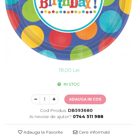
Suflatori
Farfurii,pahare & servetele
Ornamente sala
Masti
Confetti
Pinata
Accesorii Baloane
Accesorii Baloane
Baloane Ocazii Speciale
18,00 Lei
Baloane Majorat
Diverse ocazii
IN STOC
Baloane Aniversari
I love you
ADAUGA IN COS
Prima aniversare
Cod Produs:
DB593680
Ai nevoie de ajutor?
0744 511 988
Adauga la Favorite
Cere informatii