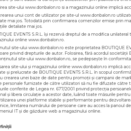
irea site-ului www.donbalon.ro si a magazinului online implică acce
crearea unui cont de utilizator pe site-ul www.donbalon.ro utilizato
late mai jos. Totodată prin confirmarea comenzilor emise prin maga
iile detaliate mai jos.
QUE EVENTS S.R.L. își rezervă dreptul de a modifica unilateral termen
inului online www.donbalon.ro.
nutul site-ului www.donbalon.ro este proprietatea BOUTIQUE EVEN
goare privind drepturile de autor. Folosirea, fără acordul societ
onținutul site-ului www.donbalon.ro, se pedepsește în conformitate
area site-ului și magazinului online www.donbalon.ro implică accept
ate și prelucrate de BOUTIQUE EVENTS S.R.L. în scopul confirmării c
u crearea unei baze de date pentru promoții și campanii de ma
e personale furnizate de către utilizatori să nu fie difuzate către te
urile conferite de Legea nr. 677/2001 privind protecția persoanelor
nal și libera circulație a acestor date, luând toate măsurile pentru 
utilizarea unei platforme stabile și performante pentru dezvoltare
nice, limitarea numărului de persoane care au acces la panoul de 
meniul IT și de găzduire web a magazinului online.
iniții