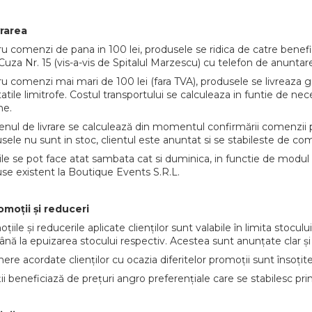
vrarea
u comenzi de pana in 100 lei, produsele se ridica de catre benefic
Cuza Nr. 15 (vis-a-vis de Spitalul Marzescu) cu telefon de anuntare 
u comenzi mai mari de 100 lei (fara TVA), produsele se livreaza gr
itatile limitrofe. Costul transportului se calculeaza in funtie de ne
ne.
nul de livrare se calculează din momentul confirmării comenzii pr
sele nu sunt in stoc, clientul este anuntat si se stabileste de co
rile se pot face atat sambata cat si duminica, in functie de modul d
se existent la Boutique Events S.R.L.
omoții și reduceri
țiile și reducerile aplicate clienților sunt valabile în limita stoc
ână la epuizarea stocului respectiv. Acestea sunt anunțate clar și vi
ere acordate clienților cu ocazia diferitelor promoții sunt însoțite 
ţii beneficiază de prețuri angro preferențiale care se stabilesc prin