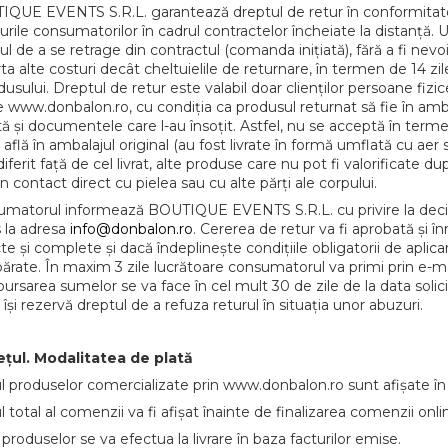
QUE EVENTS S.R.L. garantează dreptul de retur în conformitate cu
urile consumatorilor în cadrul contractelor încheiate la distanță. 
ul de a se retrage din contractul (comanda inițiată), fără a fi nevoit
ta alte costuri decât cheltuielile de returnare, în termen de 14 zil
dusului. Dreptul de retur este valabil doar clienților persoane fiz
e www.donbalon.ro, cu condiția ca produsul returnat să fie în ambal
tă și documentele care l-au însoțit. Astfel, nu se acceptă în ter
 află în ambalajul original (au fost livrate în formă umflată cu aer
diferit față de cel livrat, alte produse care nu pot fi valorificate 
 în contact direct cu pielea sau cu alte părți ale corpului.
matorul informează BOUTIQUE EVENTS S.R.L. cu privire la decizia
s la adresa
info@donbalon.ro
. Cererea de retur va fi aprobată și 
te și complete și dacă îndeplinește condițiile obligatorii de aplic
rate. În maxim 3 zile lucrătoare consumatorul va primi prin e-mail 
rsarea sumelor se va face în cel mult 30 de zile de la data soli
 își rezervă dreptul de a refuza returul în situația unor abuzuri.
ețul. Modalitatea de plată
l produselor comercializate prin www.donbalon.ro sunt afișate în 
l total al comenzii va fi afișat înainte de finalizarea comenzii on
 produselor se va efectua la livrare în baza facturilor emise.