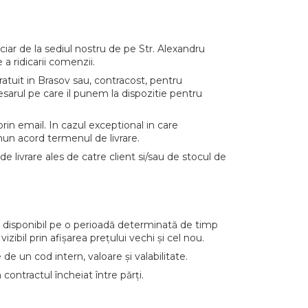
iar de la sediul nostru de pe Str. Alexandru
a ridicarii comenzii.
atuit in Brasov sau, contracost, pentru
cesarul pe care il punem la dispozitie pentru
in email. In cazul exceptional in care
mun acord termenul de livrare.
e livrare ales de catre client si/sau de stocul de
ului disponibil pe o perioadă determinată de timp
zibil prin afișarea prețului vechi și cel nou.
de un cod intern, valoare și valabilitate.
 contractul încheiat între părți.