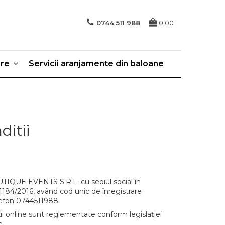
0744 511 988
0,00
ere
Servicii aranjamente din baloane
ditii
UTIQUE EVENTS S.R.L. cu sediul social în
/1184/2016, având cod unic de înregistrare
efon 0744511988.
ului online sunt reglementate conform legislației
e.