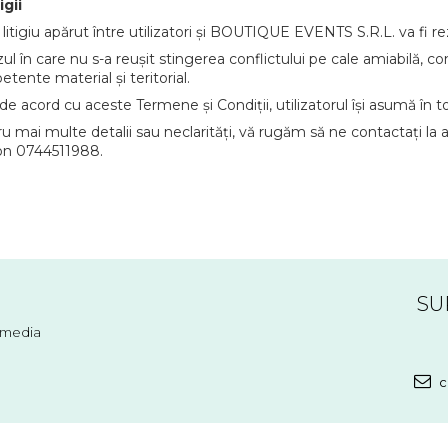
igii
 litigiu apărut între utilizatori și BOUTIQUE EVENTS S.R.L. va fi re
zul în care nu s-a reușit stingerea conflictului pe cale amiabilă, 
tente material și teritorial.
 de acord cu aceste Termene și Condiții, utilizatorul își asumă în t
u mai multe detalii sau neclarități, vă rugăm să ne contactați la
on 0744511988.
SU
l media
c