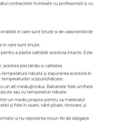
drul contractelor încheiate cu profesioniști și cu
nditiile in care sunt tinute si de caracteristicile
e in care sunt tinute.
entru a păstra calitățile acestora intacte. Este
 acestea pierzându-și calitatea.
 temperatură ridicată și expunerea acestora în
al temperaturilor scăzute/ridicate.
 cu un alt mediu/produs. Baloanele folie umflate
scăzute sau cu temperaturi ridicate
 într-un mediu propice pentru ca materialul
x și folie în soare, vânt ploaie, ninsoare, și
rmativ și nu reprezintă niciun fel de obligație