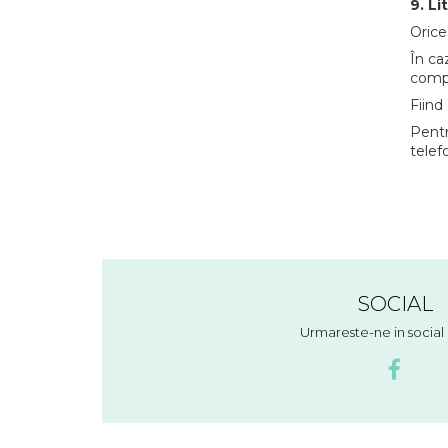
9. Lit
Orice
În ca
compe
Fiind
Pentr
telef
SOCIAL
Urmareste-ne in socia