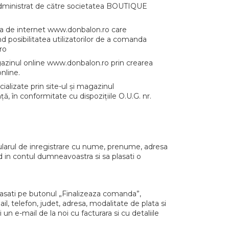
administrat de către societatea BOUTIQUE
na de internet www.donbalon.ro care
d posibilitatea utilizatorilor de a comanda
ro
 magazinul online www.donbalon.ro prin crearea
nline.
alizate prin site-ul și magazinul
ă, în conformitate cu dispozițiile O.U.G. nr.
ularul de inregistrare cu nume, prenume, adresa
d in contul dumneavoastra si sa plasati o
apasati pe butonul „Finalizeaza comanda”,
, telefon, judet, adresa, modalitate de plata si
un e-mail de la noi cu facturara si cu detaliile