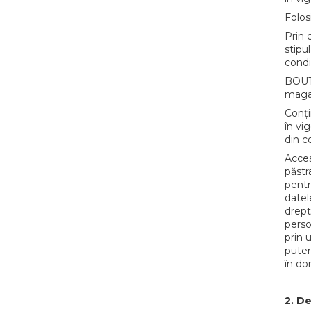
Suflatori
Folos
Farfurii,pahare & servetele
Prin 
Ornamente sala
stipu
condiț
Masti
Confetti
BOUTI
magaz
Pinata
Conți
Accesorii Baloane
în vi
Accesorii Baloane
din c
Baloane Ocazii Speciale
Acces
păstr
Baloane Majorat
pentr
Diverse ocazii
datel
Baloane Aniversari
drept
I love you
perso
prin 
Prima aniversare
puter
în do
2. Def