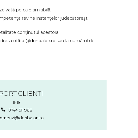
zolvată pe cale amiabilă.
competența revine instanțelor judecătorești
otalitate conținutul acestora.
 adresa
office@donbalon.ro
sau la numărul de
PORT CLIENTI
11-18
0744 511 988
omenzi@donbalon.ro