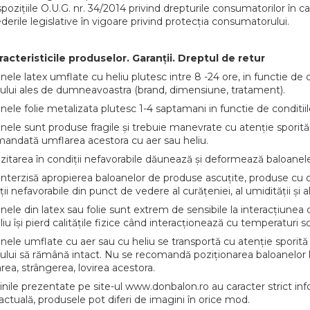
spozițiile O.U.G. nr. 34/2014 privind drepturile consumatorilor în ca
derile legislative în vigoare privind protecția consumatorului.
racteristicile produselor. Garanții. Dreptul de retur
nele latex umflate cu heliu plutesc intre 8 -24 ore, in functie de co
ului ales de dumneavoastra (brand, dimensiune, tratament).
nele folie metalizata plutesc 1-4 saptamani in functie de conditiil
nele sunt produse fragile și trebuie manevrate cu atenție sporită p
andată umflarea acestora cu aer sau heliu.
itarea în condiții nefavorabile dăunează și deformează baloanele,
interzisă apropierea baloanelor de produse ascuțite, produse cu o
ții nefavorabile din punct de vedere al curățeniei, al umidității și 
nele din latex sau folie sunt extrem de sensibile la interacțiunea
liu își pierd calitățile fizice când interacționează cu temperaturi 
nele umflate cu aer sau cu heliu se transportă cu atenție sporită
ului să rămână intact. Nu se recomandă poziționarea baloanelor late
rea, strângerea, lovirea acestora.
nile prezentate pe site-ul www.donbalon.ro au caracter strict info
actuală, produsele pot diferi de imagini în orice mod.