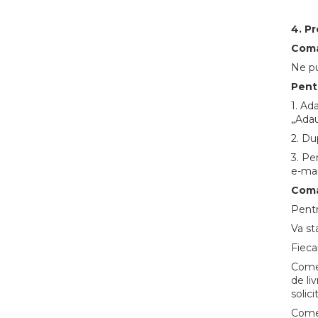
4. P
Coma
Ne pu
Pent
1. Ad
„Adau
2. Du
3. Pe
e-mai
Coma
Pentr
Va st
Fieca
Comen
de li
solic
Comen