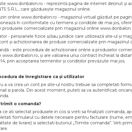
te www.donbalon.ro - reprezintă pagina de internet deținut și 
S S.R.L., care găzduiește magazinul online.
in online www.donbalon.ro - magazinul virtual găzduit pe pagi
ionează în conformitate cu termenii și condițiile de mai jos, oferin
e produsele comercializate prin magazinul online www.donbalon.
zator - persoanele fizice și/sau juridice care utilizează site-ul și
cont și achiziționarea de produse comercializate prin magazinul o
dă - este procedura de achiziționare online a produselor comerci
e www.donbalon.ro, și are valoarea unui contract încheiat la distanț
14, prin acceptarea termenilor și condițiilor prevăzute mai jos.
ocedura de înregistrare ca și utilizator
u a va crea un cont pe site-ul nostru trebuie sa completati form
ail si parola. Din acest moment, puteti sa va autentificati orican
nda.
trimit o comanda?
 ce ati selectat produsele in cos si vreti sa finalizati comanda, 
etati formularul cu datele necesare pentru facturare (nume, email
itate de livrare) si selectati butonul „Trimite comanda”. Veti primi 
rare.