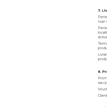
7. Li
Pentr
Ioan 
Pentr
local
actiu
Terme
produ
Livra
produ
8. Pr
Promo
sau p
Vouch
Clien