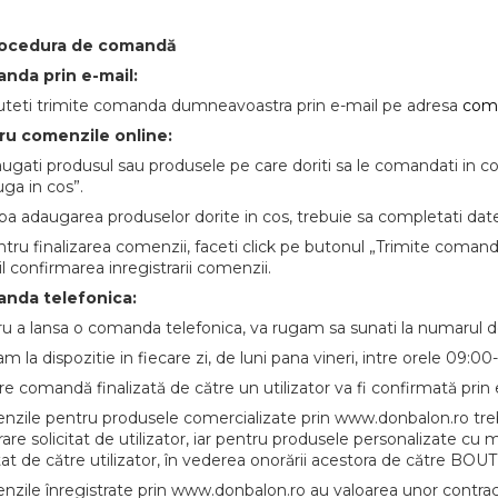
rocedura de comandă
nda prin e-mail:
teti trimite comanda dumneavoastra prin e-mail pe adresa
com
ru comenzile online:
augati produsul sau produsele pe care doriti sa le comandati in c
ga in cos”.
pa adaugarea produselor dorite in cos, trebuie sa completati datele
ntru finalizarea comenzii, faceti click pe butonul „Trimite coman
l confirmarea inregistrarii comenzii.
nda telefonica:
u a lansa o comanda telefonica, va rugam sa sunati la numarul d
am la dispozitie in fiecare zi, de luni pana vineri, intre orele 09:00
re comandă finalizată de către un utilizator va fi confirmată prin
zile pentru produsele comercializate prin www.donbalon.ro trebui
vrare solicitat de utilizator, iar pentru produsele personalizate cu 
itat de către utilizator, în vederea onorării acestora de către B
zile înregistrate prin www.donbalon.ro au valoarea unor contract