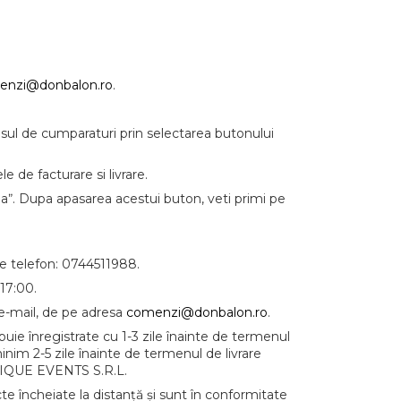
enzi@donbalon.ro
.
osul de cumparaturi prin selectarea butonului
 de facturare si livrare.
daˮ. Dupa apasarea acestui buton, veti primi pe
e telefon: 0744511988.
-17:00.
 e-mail, de pe adresa
comenzi@donbalon.ro
.
e înregistrate cu 1-3 zile înainte de termenul
minim 2-5 zile înainte de termenul de livrare
OUTIQUE EVENTS S.R.L.
e încheiate la distanță și sunt în conformitate