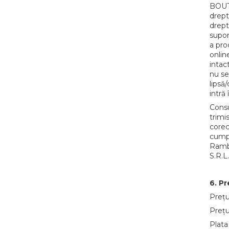
BOUTI
drept
drept
supor
a pro
onlin
intac
nu se
lipsă/
intră
Consu
trimi
corec
cumpă
Rambu
S.R.L.
6. Pr
Prețu
Prețu
Plata