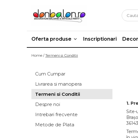
Oferta produse
Inchiriere
Baloane Botez
Gonflabil
Oferta produse
Inscriptionari
Decor
Trambulina
Botez Baietel
Botez Fetita
Masute si scaunele
Home /
Termeni si Conditii
Botez Gemeni
Buchete de Baloane
Cum Cumpar
Baloane Latex
Livrarea si manopera
Baloane Folie
Baloane Personaje
Termeni si Conditii
Baloane Cifre & Litere
1. P
Despre noi
Site-
Cifre Baloane Folie
Intrebari frecvente
Brașo
Litere Baloane Folie
36143
Metode de Plata
Articole de petrecere
Terme
Propsuri
în vi