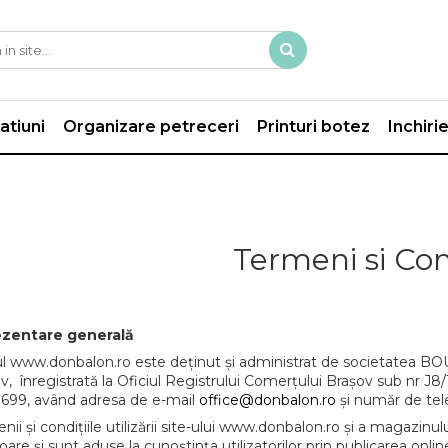
atiuni
Organizare petreceri
Printuri botez
Inchiri
Termeni si Con
rezentare generală
ul www.donbalon.ro este deținut și administrat de societatea BO
v, înregistrată la Oficiul Registrului Comerțului Brașov sub nr J8
699, având adresa de e-mail
office@donbalon.ro
și număr de tel
nii și condițiile utilizării site-ului www.donbalon.ro și a magazin
goare și sunt aduse la cunoștința utilizatorilor prin publicarea onlin