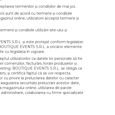
ptarea termenilor și condițiilor de mai jos.
rii sunt de acord cu termenii și condițiile
zinul online, utilizatorii acceptă termenii și
ii și condițiile utilizării site-ului și
TS S.R.L. și este protejat conform legislației
ății BOUTIQUE EVENTS S.R.L. a oricăror elemente
 cu legislația în vigoare.
ul utilizatorilor ca datele lor personale să fie
omenzilor, facturării, livrării produselor și
rketing. BOUTIQUE EVENTS S.R.L. se obligă ca
rți, și certifică faptul că se vor respecta
 cu privire la prelucrarea datelor cu caracter
asigurarea securității prelucrării acestor date,
a magazinului online, utilizarea de parole
administrare, colaborarea cu firme specializate