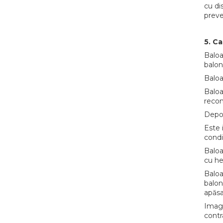
cu di
preve
5. Ca
Baloa
balon
Baloa
Baloa
recom
Depoz
Este 
condi
Baloa
cu he
Baloa
balon
apăsa
Imagi
contr