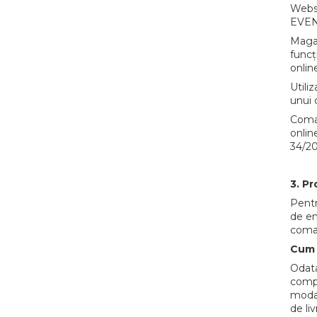
Websi
EVENT
Magaz
funcț
onlin
Utili
unui 
Coman
onlin
34/20
3. Pr
Pentr
de em
coma
Cum 
Odata
compl
modal
de liv