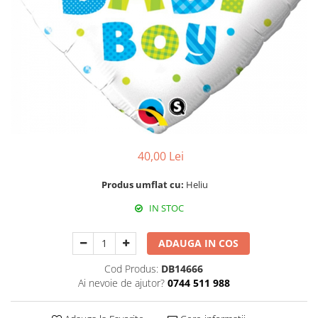
Propsuri
Suflatori
Farfurii,pahare & servetele
Ornamente sala
Masti
Confetti
Pinata
Accesorii Baloane
40,00 Lei
Accesorii Baloane
Baloane Ocazii Speciale
Produs umflat cu:
Heliu
Baloane Majorat
IN STOC
Diverse ocazii
Baloane Aniversari
ADAUGA IN COS
I love you
Cod Produs:
DB14666
Prima aniversare
Ai nevoie de ajutor?
0744 511 988