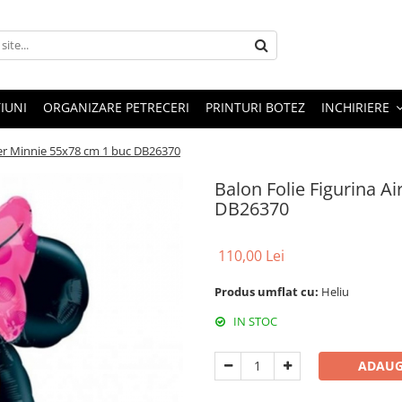
IUNI
ORGANIZARE PETRECERI
PRINTURI BOTEZ
INCHIRIERE
ker Minnie 55x78 cm 1 buc DB26370
Balon Folie Figurina A
DB26370
110,00 Lei
Produs umflat cu:
Heliu
IN STOC
ADAUG