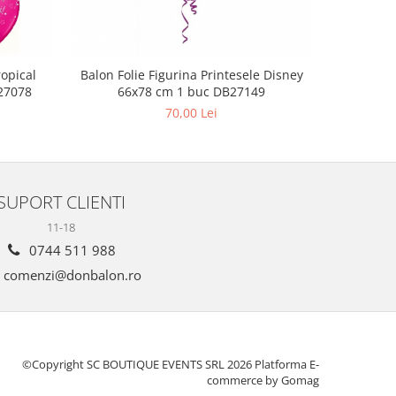
ropical
Balon Folie Figurina Printesele Disney
Balon F
27078
66x78 cm 1 buc DB27149
60x
70,00 Lei
SUPORT CLIENTI
11-18
0744 511 988
comenzi@donbalon.ro
©Copyright SC BOUTIQUE EVENTS SRL 2026
Platforma E-
commerce by Gomag