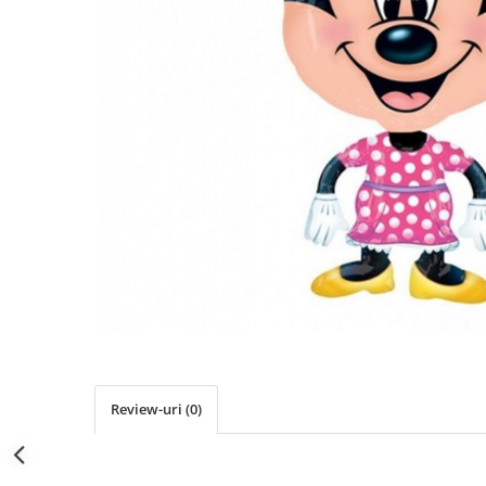
Propsuri
Suflatori
Farfurii,pahare & servetele
Ornamente sala
Masti
Confetti
Pinata
Accesorii Baloane
Accesorii Baloane
Baloane Ocazii Speciale
Baloane Majorat
Diverse ocazii
Baloane Aniversari
I love you
Review-uri
(0)
Prima aniversare