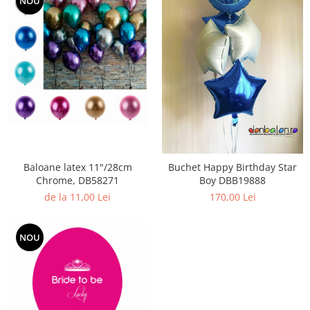
NOU
Propsuri
Suflatori
Farfurii,pahare & servetele
Ornamente sala
Masti
Confetti
Pinata
Accesorii Baloane
Accesorii Baloane
Baloane latex 11"/28cm
Buchet Happy Birthday Star
Baloane Ocazii Speciale
Chrome, DB58271
Boy DBB19888
Baloane Majorat
de la 11,00 Lei
170,00 Lei
Diverse ocazii
Baloane Aniversari
NOU
I love you
Prima aniversare