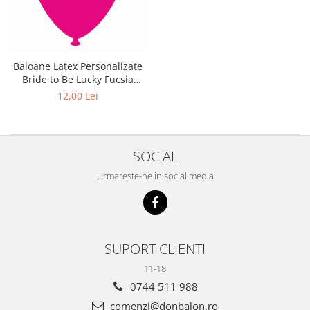
Baloane Latex Personalizate
Bride to Be Lucky Fucsia
DB.GI.BTBL.F
12,00 Lei
SOCIAL
Urmareste-ne in social media
SUPORT CLIENTI
11-18
0744 511 988
comenzi@donbalon.ro