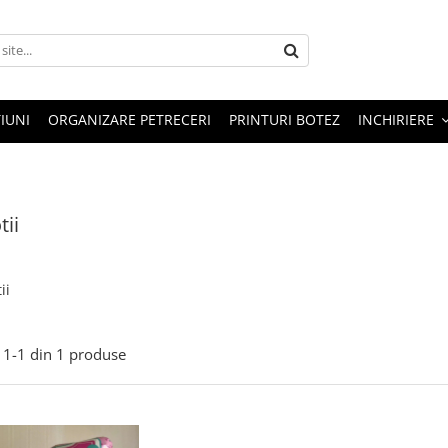
IUNI
ORGANIZARE PETRECERI
PRINTURI BOTEZ
INCHIRIERE
ii
ii
1-
1
din
1
produse