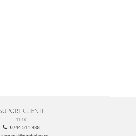
SUPORT CLIENTI
11-18
0744 511 988
comenzi@donbalon.ro