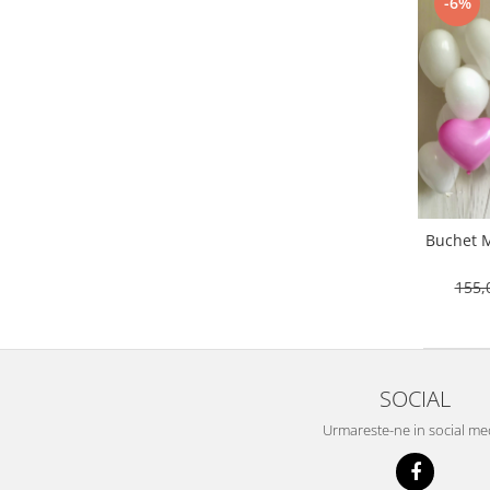
-6%
Propsuri
Suflatori
Farfurii,pahare & servetele
Ornamente sala
Masti
Confetti
Pinata
Accesorii Baloane
Accesorii Baloane
Buchet Minnie First Birthday
Baloane Ocazii Speciale
155,
Baloane Majorat
Diverse ocazii
Baloane Aniversari
I love you
SOCIAL
Prima aniversare
Urmareste-ne in social me