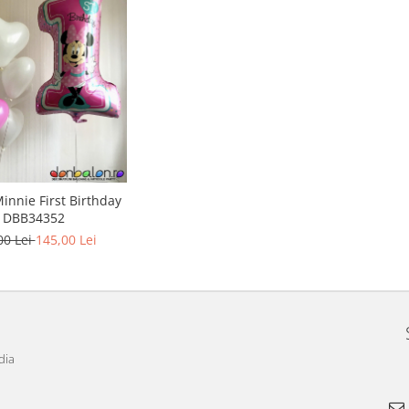
DBB34352
00 Lei
145,00 Lei
dia