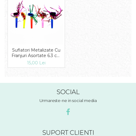
Suflatori Metalizate Cu
Franjuri Asortate 6.3 cm
set 8 buc
15,00 Lei
DB.SMFIT.S.FOLIE.FR
SOCIAL
Urmareste-ne in social media
SUPORT CLIENTI