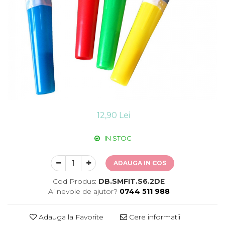
Suflatori
Farfurii,pahare & servetele
Ornamente sala
Masti
Confetti
Pinata
Accesorii Baloane
Accesorii Baloane
Baloane Ocazii Speciale
12,90 Lei
Baloane Majorat
Diverse ocazii
IN STOC
Baloane Aniversari
I love you
ADAUGA IN COS
Prima aniversare
Cod Produs:
DB.SMFIT.S6.2DE
Ai nevoie de ajutor?
0744 511 988
Adauga la Favorite
Cere informatii