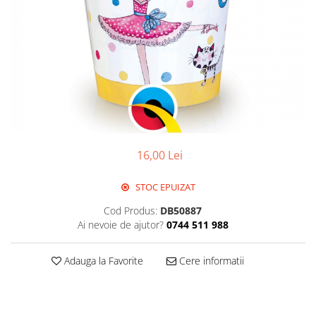
Propsuri
Suflatori
Farfurii,pahare & servetele
Ornamente sala
Masti
Confetti
Pinata
Accesorii Baloane
16,00 Lei
Accesorii Baloane
Baloane Ocazii Speciale
STOC EPUIZAT
Baloane Majorat
Cod Produs:
DB50887
Diverse ocazii
Ai nevoie de ajutor?
0744 511 988
Baloane Aniversari
I love you
Adauga la Favorite
Cere informatii
Prima aniversare