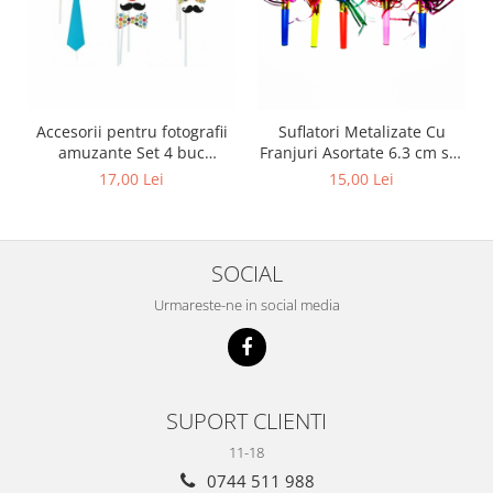
Accesorii pentru fotografii
Suflatori Metalizate Cu
amuzante Set 4 buc
Franjuri Asortate 6.3 cm set
DB181064
8 buc DB.SMFIT.S.FOLIE.FR
17,00 Lei
15,00 Lei
SOCIAL
Urmareste-ne in social media
SUPORT CLIENTI
11-18
0744 511 988