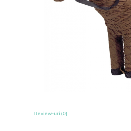
Suflatori
Farfurii,pahare & servetele
Ornamente sala
Masti
Confetti
Pinata
Accesorii Baloane
Accesorii Baloane
Baloane Ocazii Speciale
Baloane Majorat
Diverse ocazii
Baloane Aniversari
I love you
Prima aniversare
Review-uri
(0)