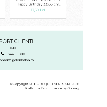
Servetele Pentru Petrecere
Servetele De Mas
Happy Birthday 33x33 cm
Party 33 cm Set
set 16 buc DB509980
DB551716
17,50 Lei
15,00 Lei
PORT CLIENTI
11-18
0744 511 988
omenzi@donbalon.ro
©Copyright SC BOUTIQUE EVENTS SRL 2026
Platforma E-commerce by Gomag