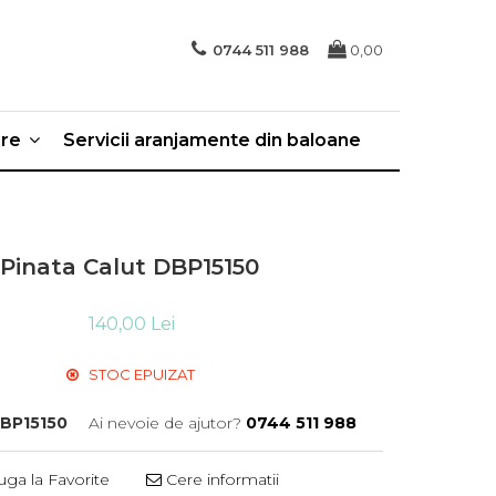
0744 511 988
0,00
ere
Servicii aranjamente din baloane
Pinata Calut DBP15150
140,00 Lei
STOC EPUIZAT
BP15150
Ai nevoie de ajutor?
0744 511 988
ga la Favorite
Cere informatii