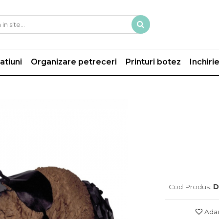
atiuni
Organizare petreceri
Printuri botez
Inchiri
Cod Produs:
D
Adau