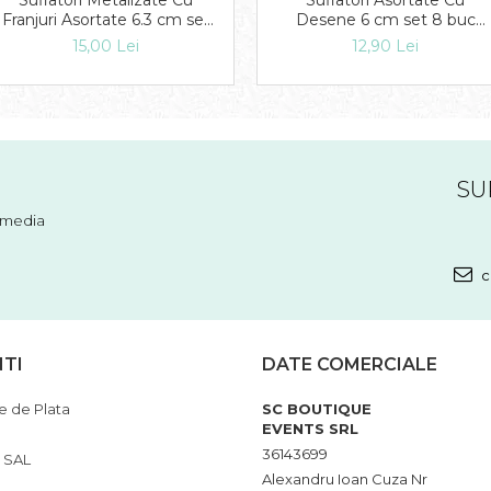
Suflatori Metalizate Cu
Suflatori Asortate Cu
Franjuri Asortate 6.3 cm set
Desene 6 cm set 8 buc
8 buc DB.SMFIT.S.FOLIE.FR
DB.SMFIT.S6.2DE
15,00 Lei
12,90 Lei
SU
l media
c
NTI
DATE COMERCIALE
 de Plata
SC BOUTIQUE
EVENTS SRL
36143699
 SAL
Alexandru Ioan Cuza Nr