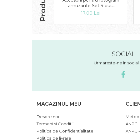
Accesorii pentru fotografii
amuzante Set 4 buc
DB181064
17,00 Lei
SOCIAL
Urmareste-ne in socia
MAGAZINUL MEU
CLIE
Despre noi
Metode
Termeni si Conditii
ANPC
Politica de Confidentialitate
ANPC -
Politica de livrare