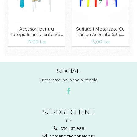
Accesorii pentru
Suflatori Metalizate Cu
fotografii amuzante Set
Franjuri Asortate 6.3 cm
4 buc DB181064
set 8 buc
17,00 Lei
15,00 Lei
DB.SMFIT.S.FOLIE.FR
SOCIAL
Urmareste-ne in social media
SUPORT CLIENTI
11-18
0744 511 988
comenzi@donbalon.ro