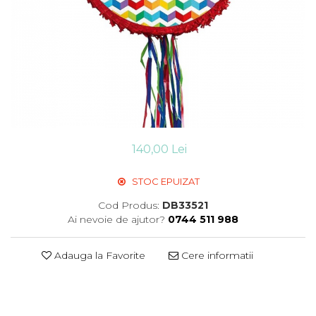
Suflatori
Farfurii,pahare & servetele
Ornamente sala
Masti
Confetti
Pinata
Accesorii Baloane
Accesorii Baloane
140,00 Lei
Baloane Ocazii Speciale
Baloane Majorat
STOC EPUIZAT
Diverse ocazii
Cod Produs:
DB33521
Baloane Aniversari
Ai nevoie de ajutor?
0744 511 988
I love you
Prima aniversare
Adauga la Favorite
Cere informatii