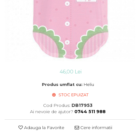
Suflatori
Farfurii,pahare & servetele
Ornamente sala
Masti
Confetti
Pinata
Accesorii Baloane
Accesorii Baloane
Baloane Ocazii Speciale
46,00 Lei
Baloane Majorat
Produs umflat cu:
Heliu
Diverse ocazii
Baloane Aniversari
STOC EPUIZAT
I love you
Cod Produs:
DB17953
Prima aniversare
Ai nevoie de ajutor?
0744 511 988
Adauga la Favorite
Cere informatii