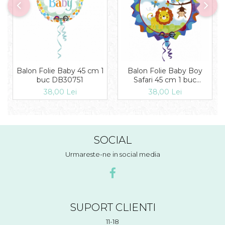
Balon Folie Baby 45 cm 1
Balon Folie Baby Boy
buc DB30751
Safari 45 cm 1 buc
DB2684501
38,00 Lei
38,00 Lei
SOCIAL
Urmareste-ne in social media
SUPORT CLIENTI
11-18