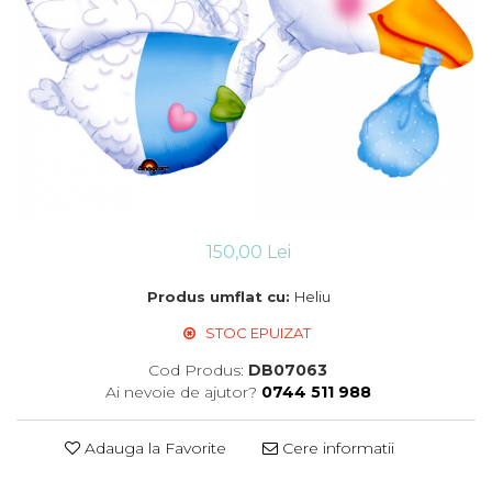
Suflatori
Farfurii,pahare & servetele
Ornamente sala
Masti
Confetti
Pinata
Accesorii Baloane
Accesorii Baloane
Baloane Ocazii Speciale
150,00 Lei
Baloane Majorat
Produs umflat cu:
Heliu
Diverse ocazii
Baloane Aniversari
STOC EPUIZAT
I love you
Cod Produs:
DB07063
Prima aniversare
Ai nevoie de ajutor?
0744 511 988
Adauga la Favorite
Cere informatii