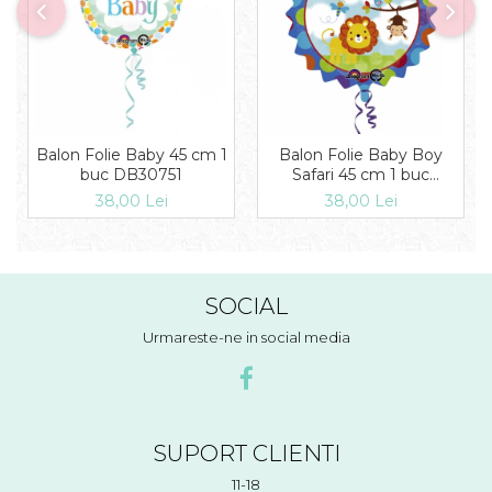
Balon Folie Baby 45 cm 1
Balon Folie Baby Boy
buc DB30751
Safari 45 cm 1 buc
DB2684501
38,00 Lei
38,00 Lei
SOCIAL
Urmareste-ne in social media
SUPORT CLIENTI
11-18