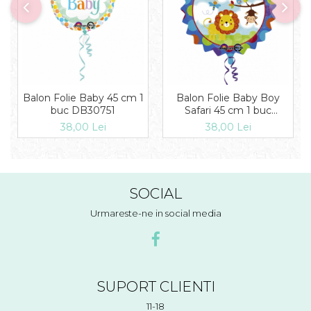
Balon Folie Baby 45 cm 1
Balon Folie Baby Boy
buc DB30751
Safari 45 cm 1 buc
DB2684501
38,00 Lei
38,00 Lei
SOCIAL
Urmareste-ne in social media
SUPORT CLIENTI
11-18