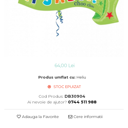
Suflatori
Farfurii,pahare & servetele
Ornamente sala
Masti
Confetti
Pinata
Accesorii Baloane
Accesorii Baloane
Baloane Ocazii Speciale
64,00 Lei
Baloane Majorat
Produs umflat cu:
Heliu
Diverse ocazii
Baloane Aniversari
STOC EPUIZAT
I love you
Cod Produs:
DB30904
Prima aniversare
Ai nevoie de ajutor?
0744 511 988
Adauga la Favorite
Cere informatii