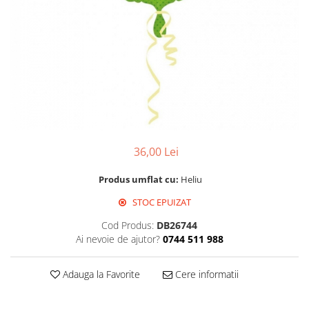
Propsuri
Suflatori
Farfurii,pahare & servetele
Ornamente sala
Masti
Confetti
Pinata
Accesorii Baloane
36,00 Lei
Accesorii Baloane
Baloane Ocazii Speciale
Produs umflat cu:
Heliu
Baloane Majorat
STOC EPUIZAT
Diverse ocazii
Cod Produs:
DB26744
Baloane Aniversari
Ai nevoie de ajutor?
0744 511 988
I love you
Prima aniversare
Adauga la Favorite
Cere informatii