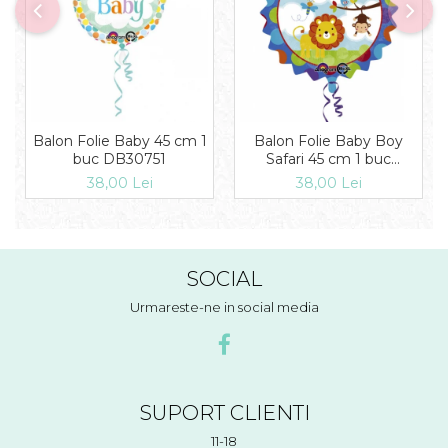
Balon Folie Baby 45 cm 1
Balon Folie Baby Boy
buc DB30751
Safari 45 cm 1 buc
DB2684501
38,00 Lei
38,00 Lei
SOCIAL
Urmareste-ne in social media
SUPORT CLIENTI
11-18