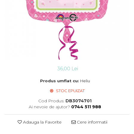
Suflatori
Farfurii,pahare & servetele
Ornamente sala
Masti
Confetti
Pinata
Accesorii Baloane
Accesorii Baloane
Baloane Ocazii Speciale
36,00 Lei
Baloane Majorat
Produs umflat cu:
Heliu
Diverse ocazii
Baloane Aniversari
STOC EPUIZAT
I love you
Cod Produs:
DB3074701
Prima aniversare
Ai nevoie de ajutor?
0744 511 988
Adauga la Favorite
Cere informatii