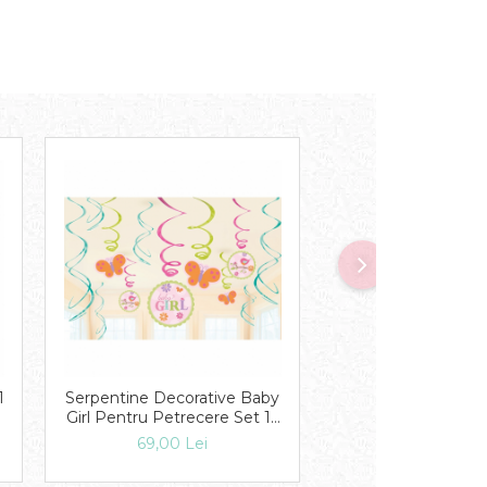
1
Serpentine Decorative Baby
Balon Folie Baby Gi
Girl Pentru Petrecere Set 12
45 cm 1 buc DB
buc DB671116
69,00 Lei
38,00 Lei