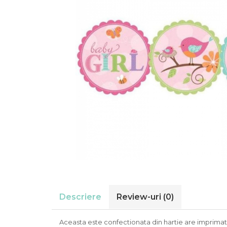
Suflatori
Farfurii,pahare & servetele
Ornamente sala
Masti
Confetti
Pinata
Accesorii Baloane
Accesorii Baloane
Baloane Ocazii Speciale
Baloane Majorat
Diverse ocazii
Baloane Aniversari
I love you
Prima aniversare
Descriere
Review-uri
(0)
Aceasta este confectionata din hartie are imprimat te