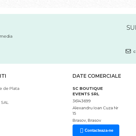
SU
l media
c
NTI
DATE COMERCIALE
 de Plata
SC BOUTIQUE
EVENTS SRL
36143699
 SAL
Alexandru Ioan Cuza Nr
15
Brasov, Brasov
Contacteaza-ne