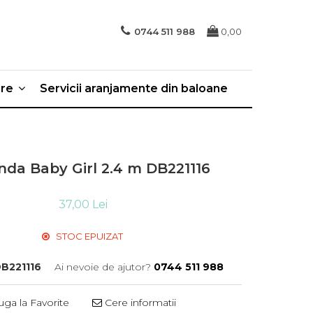
0744 511 988
0,00
ere
Servicii aranjamente din baloane
nda Baby Girl 2.4 m DB221116
37,00 Lei
STOC EPUIZAT
B221116
Ai nevoie de ajutor?
0744 511 988
ga la Favorite
Cere informatii