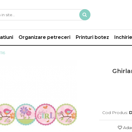
atiuni
Organizare petreceri
Printuri botez
Inchiri
116
Ghirla
Cod Produs:
D
Adau