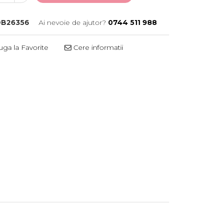
B26356
Ai nevoie de ajutor?
0744 511 988
ga la Favorite
Cere informatii