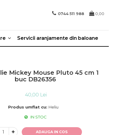
0744 511 988
0,00
ere
Servicii aranjamente din baloane
lie Mickey Mouse Pluto 45 cm 1
buc DB26356
40,00 Lei
Produs umflat cu:
Heliu
IN STOC
ADAUGA IN COS