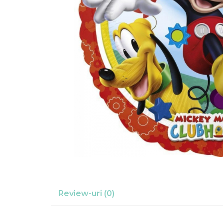
Suflatori
Farfurii,pahare & servetele
Ornamente sala
Masti
Confetti
Pinata
Accesorii Baloane
Accesorii Baloane
Baloane Ocazii Speciale
Baloane Majorat
Diverse ocazii
Baloane Aniversari
I love you
Prima aniversare
Review-uri
(0)