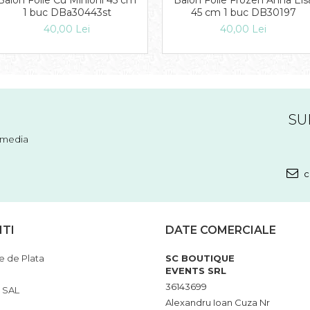
Balon Folie Cu Minioni 45 cm
Balon Folie Frozen Anna Els
1 buc DBa30443st
45 cm 1 buc DB30197
40,00 Lei
40,00 Lei
SU
l media
c
NTI
DATE COMERCIALE
 de Plata
SC BOUTIQUE
EVENTS SRL
36143699
 SAL
Alexandru Ioan Cuza Nr