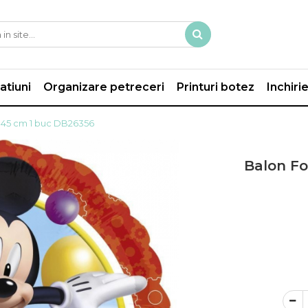
atiuni
Organizare petreceri
Printuri botez
Inchiri
 45 cm 1 buc DB26356
Balon Fo