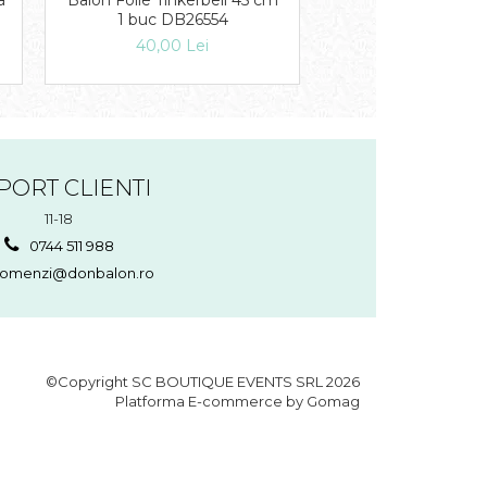
a
Balon Folie Tinkerbell 45 cm
Balon Folie Micke
1 buc DB26554
Happy Birthday 45
DB29007
40,00 Lei
40,00 Lei
PORT CLIENTI
11-18
0744 511 988
omenzi@donbalon.ro
©Copyright SC BOUTIQUE EVENTS SRL 2026
Platforma E-commerce by Gomag