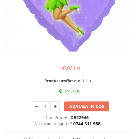
Propsuri
Suflatori
Farfurii,pahare & servetele
Ornamente sala
Masti
Confetti
Pinata
Accesorii Baloane
40,00 Lei
Accesorii Baloane
Baloane Ocazii Speciale
Produs umflat cu:
Heliu
Baloane Majorat
IN STOC
Diverse ocazii
Baloane Aniversari
ADAUGA IN COS
I love you
Cod Produs:
DB22946
Prima aniversare
Ai nevoie de ajutor?
0744 511 988