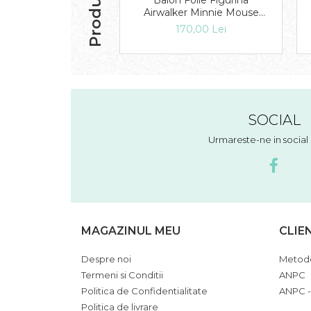
Balon Folie Figurina
Airwalker Minnie Mouse
Disney 132 cm 1 buc
170,00 Lei
DB08319
SOCIAL
Urmareste-ne in socia
MAGAZINUL MEU
CLIE
Despre noi
Metode
Termeni si Conditii
ANPC
Politica de Confidentialitate
ANPC -
Politica de livrare