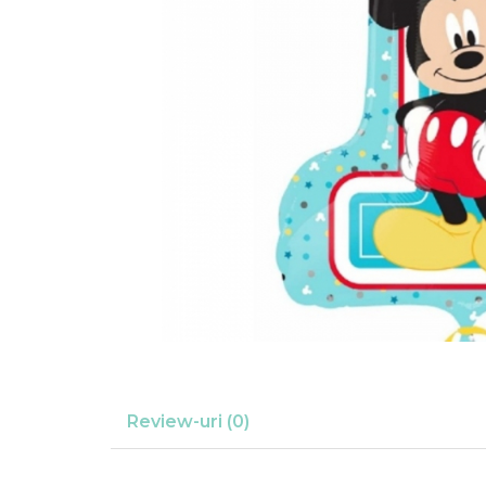
Suflatori
Farfurii,pahare & servetele
Ornamente sala
Masti
Confetti
Pinata
Accesorii Baloane
Accesorii Baloane
Baloane Ocazii Speciale
Baloane Majorat
Diverse ocazii
Baloane Aniversari
I love you
Prima aniversare
Review-uri
(0)