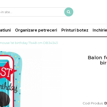
atiuni
Organizare petreceri
Printuri botez
Inchiri
y mouse 1st birthday 71x48 cm DB34343
Balon f
bi
Cod Produs:
D