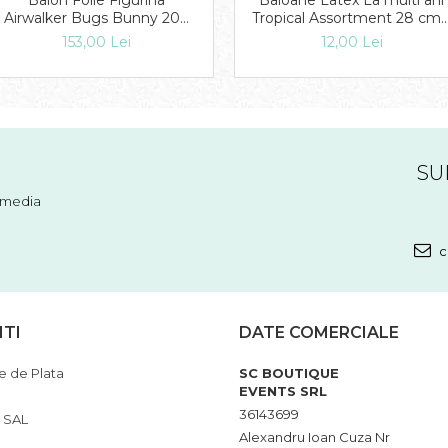
Balon Folie Figurina
Baloane Latex La multi ani
Airwalker Bugs Bunny 208
Tropical Assortment 28 cm 
cm 1 buc DB08342
buc DB27078
153,00 Lei
12,00 Lei
SU
l media
c
NTI
DATE COMERCIALE
 de Plata
SC BOUTIQUE
EVENTS SRL
36143699
 SAL
Alexandru Ioan Cuza Nr