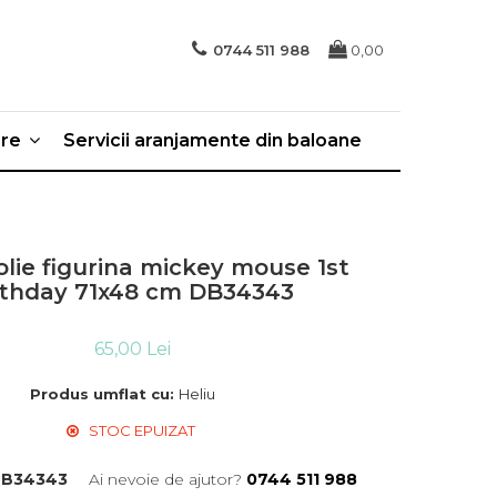
0744 511 988
0,00
ere
Servicii aranjamente din baloane
olie figurina mickey mouse 1st
rthday 71x48 cm DB34343
65,00 Lei
Produs umflat cu:
Heliu
STOC EPUIZAT
B34343
Ai nevoie de ajutor?
0744 511 988