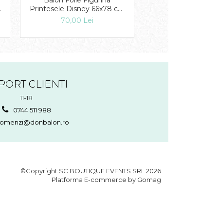
Balon Folie Figurina
Balon Folie Figuri
1
Printesele Disney 66x78 cm
Mouse 60x60 cm
1 buc DB27149
DB31550s
70,00 Lei
55,00 Lei
PORT CLIENTI
11-18
0744 511 988
omenzi@donbalon.ro
©Copyright SC BOUTIQUE EVENTS SRL 2026
Platforma E-commerce by Gomag