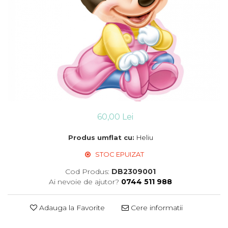
Suflatori
Farfurii,pahare & servetele
Ornamente sala
Masti
Confetti
Pinata
Accesorii Baloane
Accesorii Baloane
Baloane Ocazii Speciale
60,00 Lei
Baloane Majorat
Produs umflat cu:
Heliu
Diverse ocazii
Baloane Aniversari
STOC EPUIZAT
I love you
Cod Produs:
DB2309001
Prima aniversare
Ai nevoie de ajutor?
0744 511 988
Adauga la Favorite
Cere informatii