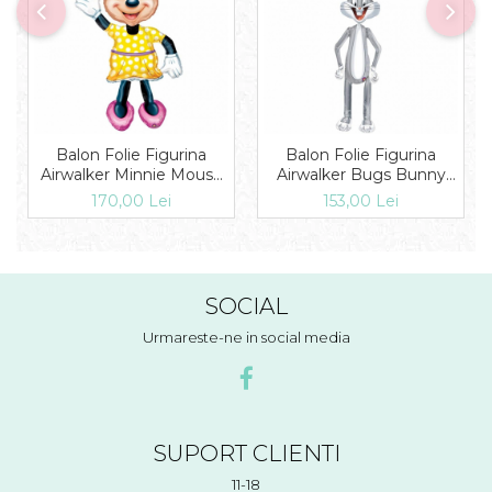
Balon Folie Figurina
Balon Folie Figurina
Airwalker Minnie Mouse
Airwalker Bugs Bunny
Disney 132 cm 1 buc
208 cm 1 buc DB08342
170,00 Lei
153,00 Lei
DB08319
SOCIAL
Urmareste-ne in social media
SUPORT CLIENTI
11-18