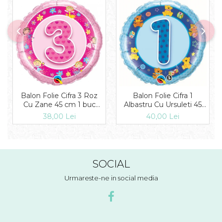
Balon Folie Cifra 3 Roz
Balon Folie Cifra 1
Cu Zane 45 cm 1 buc
Albastru Cu Ursuleti 45
DB26297
cm 1 buc DB26277
38,00 Lei
40,00 Lei
SOCIAL
Urmareste-ne in social media