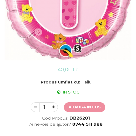
Suflatori
Farfurii,pahare & servetele
Ornamente sala
Masti
Confetti
Pinata
Accesorii Baloane
Accesorii Baloane
Baloane Ocazii Speciale
40,00 Lei
Baloane Majorat
Produs umflat cu:
Heliu
Diverse ocazii
Baloane Aniversari
IN STOC
I love you
Prima aniversare
ADAUGA IN COS
Cod Produs:
DB26281
Ai nevoie de ajutor?
0744 511 988