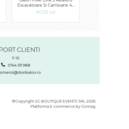
Balon Folie Cifra 3 Albastru
Balon Folie Cifra 
Escavatoare Si Camioane 45
Printese 45 cm
cm 1 buc DB26293
DB26306
40,00 Lei
38,00 Lei
PORT CLIENTI
11-18
0744 511 988
omenzi@donbalon.ro
©Copyright SC BOUTIQUE EVENTS SRL 2026
Platforma E-commerce by Gomag