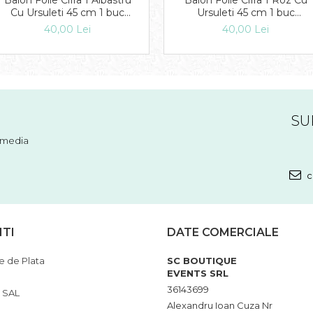
Balon Folie Cifra 1 Albastru
Balon Folie Cifra 1 Roz Cu
Cu Ursuleti 45 cm 1 buc
Ursuleti 45 cm 1 buc
DB26277
DB26281
40,00 Lei
40,00 Lei
SU
l media
c
NTI
DATE COMERCIALE
 de Plata
SC BOUTIQUE
EVENTS SRL
36143699
 SAL
Alexandru Ioan Cuza Nr