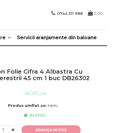
0744 511 988
0,00
ere
Servicii aranjamente din baloane
n Folie Cifra 4 Albastra Cu
erestrii 45 cm 1 buc DB26302
40,00 Lei
Produs umflat cu:
Heliu
IN STOC
ADAUGA IN COS