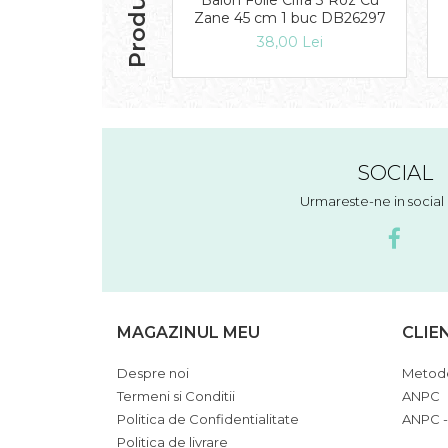
Balon Folie Cifra 3 Roz Cu
Zane 45 cm 1 buc DB26297
38,00 Lei
SOCIAL
Urmareste-ne in socia
MAGAZINUL MEU
CLIE
Despre noi
Metode
Termeni si Conditii
ANPC
Politica de Confidentialitate
ANPC -
Politica de livrare