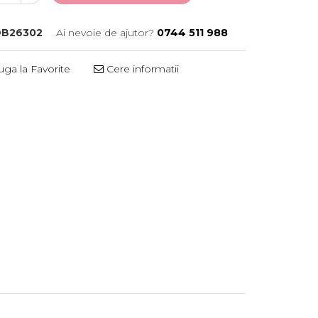
B26302
Ai nevoie de ajutor?
0744 511 988
ga la Favorite
Cere informatii