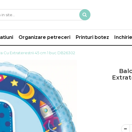
atiuni
Organizare petreceri
Printuri botez
Inchiri
tra Cu Extraterestrii 45 cm 1 buc DB26302
Balo
Extrat