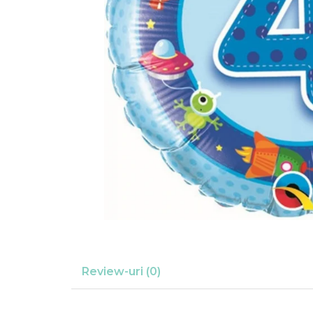
Suflatori
Farfurii,pahare & servetele
Ornamente sala
Masti
Confetti
Pinata
Accesorii Baloane
Accesorii Baloane
Baloane Ocazii Speciale
Baloane Majorat
Diverse ocazii
Baloane Aniversari
I love you
Prima aniversare
Review-uri
(0)