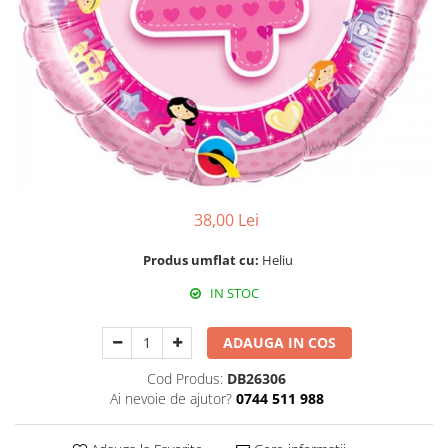
Propsuri
Suflatori
Farfurii,pahare & servetele
Ornamente sala
Masti
Confetti
Pinata
Accesorii Baloane
38,00 Lei
Accesorii Baloane
Baloane Ocazii Speciale
Produs umflat cu:
Heliu
Baloane Majorat
IN STOC
Diverse ocazii
Baloane Aniversari
ADAUGA IN COS
I love you
Cod Produs:
DB26306
Prima aniversare
Ai nevoie de ajutor?
0744 511 988