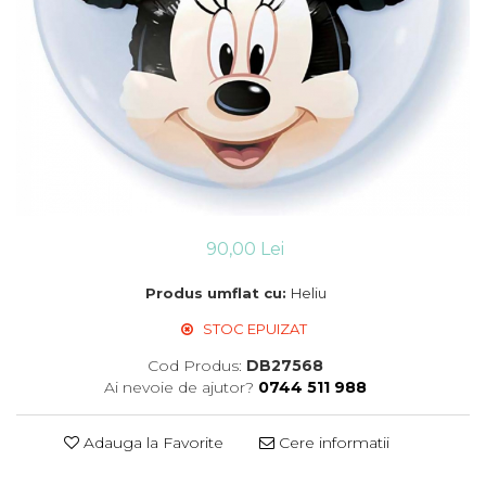
Suflatori
Farfurii,pahare & servetele
Ornamente sala
Masti
Confetti
Pinata
Accesorii Baloane
Accesorii Baloane
Baloane Ocazii Speciale
90,00 Lei
Baloane Majorat
Produs umflat cu:
Heliu
Diverse ocazii
Baloane Aniversari
STOC EPUIZAT
I love you
Cod Produs:
DB27568
Prima aniversare
Ai nevoie de ajutor?
0744 511 988
Adauga la Favorite
Cere informatii