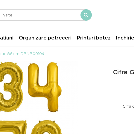
atiuni
Organizare petreceri
Printuri botez
Inchiri
 1 buc 86 cm DBNB00104
Cifra 
Cifra