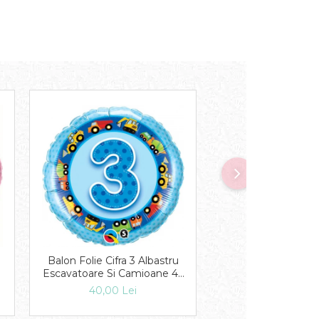
Balon Folie Cifra 3 Albastru
Balon Folie Cifra 4
Escavatoare Si Camioane 45
Cu Extraterestrii 4
cm 1 buc DB26293
DB26302
40,00 Lei
40,00 Lei