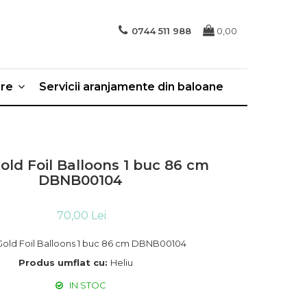
0744 511 988
0,00
ere
Servicii aranjamente din baloane
Gold Foil Balloons 1 buc 86 cm
DBNB00104
70,00 Lei
 Gold Foil Balloons 1 buc 86 cm DBNB00104
Produs umflat cu:
Heliu
IN STOC