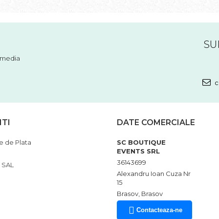
SU
l media
c
NTI
DATE COMERCIALE
 de Plata
SC BOUTIQUE
EVENTS SRL
36143699
 SAL
Alexandru Ioan Cuza Nr
15
Brasov, Brasov
Contacteaza-ne