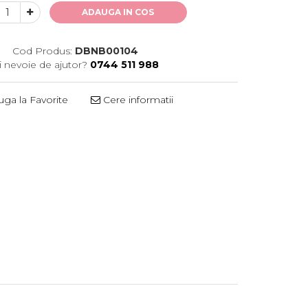
ADAUGA IN COS
Cod Produs:
DBNB00104
i nevoie de ajutor?
0744 511 988
ga la Favorite
Cere informatii