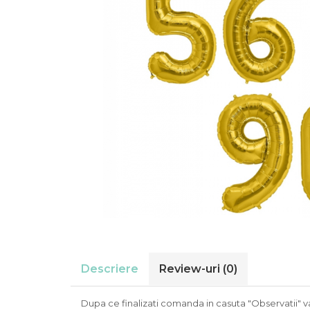
Suflatori
Farfurii,pahare & servetele
Ornamente sala
Masti
Confetti
Pinata
Accesorii Baloane
Accesorii Baloane
Baloane Ocazii Speciale
Baloane Majorat
Diverse ocazii
Baloane Aniversari
I love you
Prima aniversare
Descriere
Review-uri
(0)
Dupa ce finalizati comanda in casuta "Observatii" va 