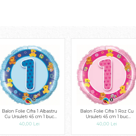
Balon Folie Cifra 1 Albastru
Balon Folie Cifra 1 Roz Cu
Cu Ursuleti 45 cm 1 buc
Ursuleti 45 cm 1 buc
DB26277
DB26281
40,00 Lei
40,00 Lei