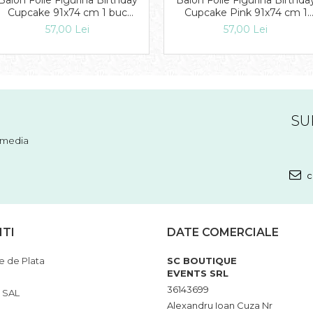
Balon Folie Figurina Birthday
Balon Folie Figurina Birthda
Cupcake 91x74 cm 1 buc
Cupcake Pink 91x74 cm 1
DB24477
buc DB24474
57,00 Lei
57,00 Lei
SU
l media
c
NTI
DATE COMERCIALE
 de Plata
SC BOUTIQUE
EVENTS SRL
36143699
 SAL
Alexandru Ioan Cuza Nr