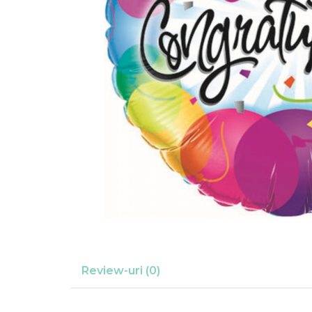
Suflatori
Farfurii,pahare & servetele
Ornamente sala
Masti
Confetti
Pinata
Accesorii Baloane
Accesorii Baloane
Baloane Ocazii Speciale
Baloane Majorat
Diverse ocazii
Baloane Aniversari
I love you
Prima aniversare
Review-uri
(0)