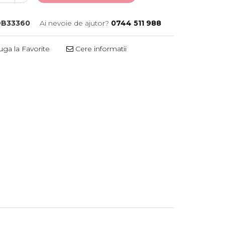
B33360
Ai nevoie de ajutor?
0744 511 988
ga la Favorite
Cere informatii