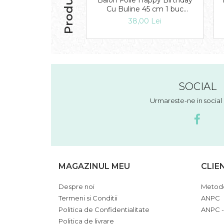
Balon Folie Happy Birthday
Cu Buline 45 cm 1 buc
DB28126
38,00 Lei
SOCIAL
Urmareste-ne in socia
MAGAZINUL MEU
CLIE
Despre noi
Metode
Termeni si Conditii
ANPC
Politica de Confidentialitate
ANPC -
Politica de livrare