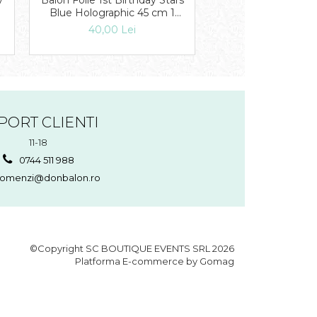
y
Balon Folie 1st Birthday Stars
Balon Folie 1st Birt
Blue Holographic 45 cm 1
Pink Holographic
buc DB41592
buc DB415
40,00 Lei
40,00 Lei
PORT CLIENTI
11-18
0744 511 988
omenzi@donbalon.ro
©Copyright SC BOUTIQUE EVENTS SRL 2026
Platforma E-commerce by Gomag