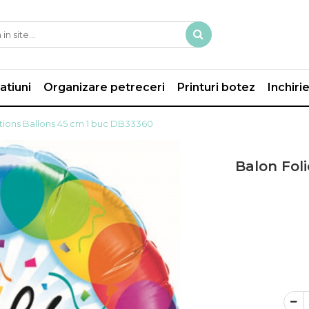
atiuni
Organizare petreceri
Printuri botez
Inchiri
tions Ballons 45 cm 1 buc DB33360
Balon Fol