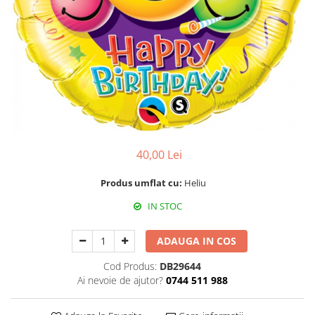
Propsuri
Suflatori
Farfurii,pahare & servetele
Ornamente sala
Masti
Confetti
Pinata
Accesorii Baloane
40,00 Lei
Accesorii Baloane
Baloane Ocazii Speciale
Produs umflat cu:
Heliu
Baloane Majorat
IN STOC
Diverse ocazii
Baloane Aniversari
ADAUGA IN COS
I love you
Cod Produs:
DB29644
Prima aniversare
Ai nevoie de ajutor?
0744 511 988