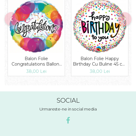
Balon Folie
Balon Folie Happy
Congratulations Ballons
Birthday Cu Buline 45 cm
45 cm 1 buc DB33360
1 buc DB28126
38,00 Lei
38,00 Lei
SOCIAL
Urmareste-ne in social media