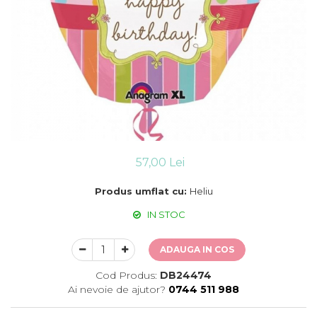
Suflatori
Farfurii,pahare & servetele
Ornamente sala
Masti
Confetti
Pinata
Accesorii Baloane
Accesorii Baloane
Baloane Ocazii Speciale
57,00 Lei
Baloane Majorat
Produs umflat cu:
Heliu
Diverse ocazii
Baloane Aniversari
IN STOC
I love you
Prima aniversare
ADAUGA IN COS
Cod Produs:
DB24474
Ai nevoie de ajutor?
0744 511 988