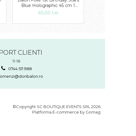
y
Balon Folie 1st Birthday Stars
Balon Folie 1st Birt
Blue Holographic 45 cm 1
Pink Holographic
buc DB41592
buc DB415
40,00 Lei
40,00 Lei
PORT CLIENTI
11-18
0744 511 988
omenzi@donbalon.ro
©Copyright SC BOUTIQUE EVENTS SRL 2026
Platforma E-commerce by Gomag