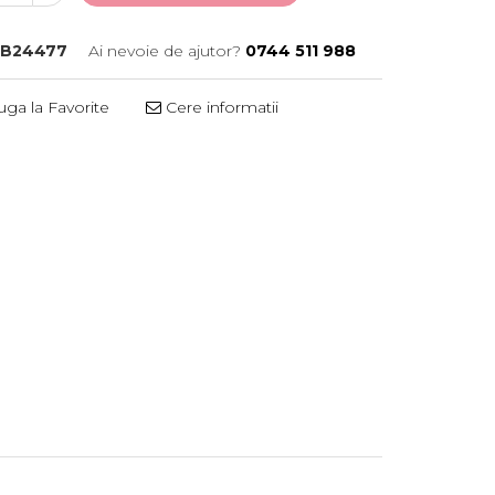
B24477
Ai nevoie de ajutor?
0744 511 988
ga la Favorite
Cere informatii