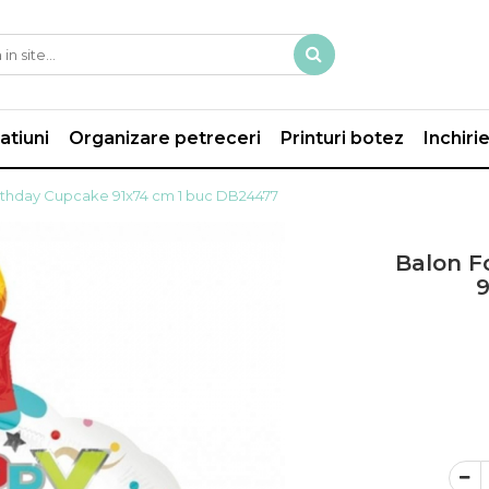
atiuni
Organizare petreceri
Printuri botez
Inchiri
irthday Cupcake 91x74 cm 1 buc DB24477
Balon F
9