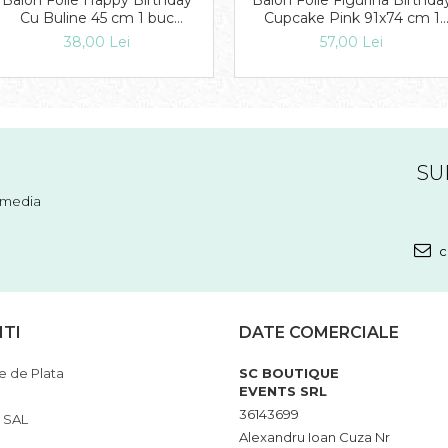
Balon Folie Happy Birthday
Balon Folie Figurina Birthda
Cu Buline 45 cm 1 buc
Cupcake Pink 91x74 cm 1
DB28126
buc DB24474
38,00 Lei
57,00 Lei
SU
l media
c
NTI
DATE COMERCIALE
 de Plata
SC BOUTIQUE
EVENTS SRL
36143699
 SAL
Alexandru Ioan Cuza Nr