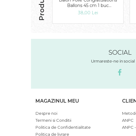
Balon Folie Congratulations
Ballons 45 cm 1 buc
DB33360
38,00 Lei
SOCIAL
Urmareste-ne in socia
MAGAZINUL MEU
CLIE
Despre noi
Metode
Termeni si Conditii
ANPC
Politica de Confidentialitate
ANPC -
Politica de livrare