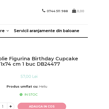
0744 511 988
0,00
ere
Servicii aranjamente din baloane
olie Figurina Birthday Cupcake
1x74 cm 1 buc DB24477
57,00 Lei
Produs umflat cu:
Heliu
IN STOC
ADAUGA IN COS