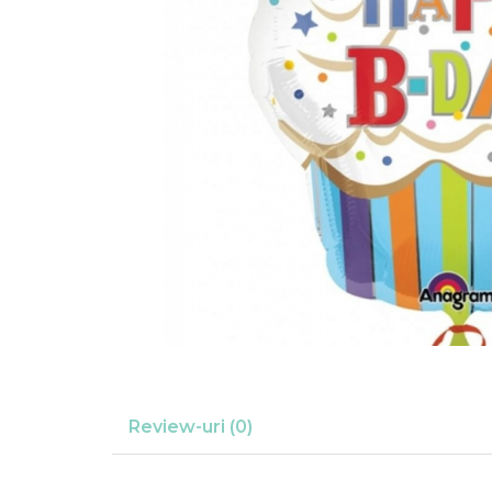
Suflatori
Farfurii,pahare & servetele
Ornamente sala
Masti
Confetti
Pinata
Accesorii Baloane
Accesorii Baloane
Baloane Ocazii Speciale
Baloane Majorat
Diverse ocazii
Baloane Aniversari
I love you
Prima aniversare
Review-uri
(0)