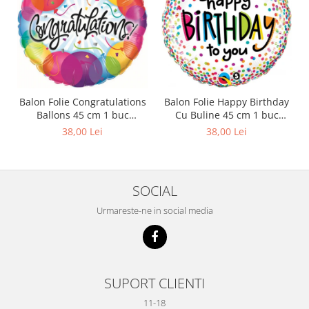
Balon Folie Congratulations
Balon Folie Happy Birthday
Ballons 45 cm 1 buc
Cu Buline 45 cm 1 buc
DB33360
DB28126
38,00 Lei
38,00 Lei
SOCIAL
Urmareste-ne in social media
SUPORT CLIENTI
11-18