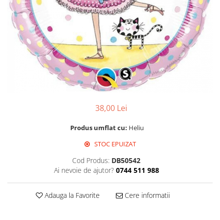
Propsuri
Suflatori
Farfurii,pahare & servetele
Ornamente sala
Masti
Confetti
Pinata
Accesorii Baloane
38,00 Lei
Accesorii Baloane
Baloane Ocazii Speciale
Produs umflat cu:
Heliu
Baloane Majorat
STOC EPUIZAT
Diverse ocazii
Cod Produs:
DB50542
Baloane Aniversari
Ai nevoie de ajutor?
0744 511 988
I love you
Prima aniversare
Adauga la Favorite
Cere informatii