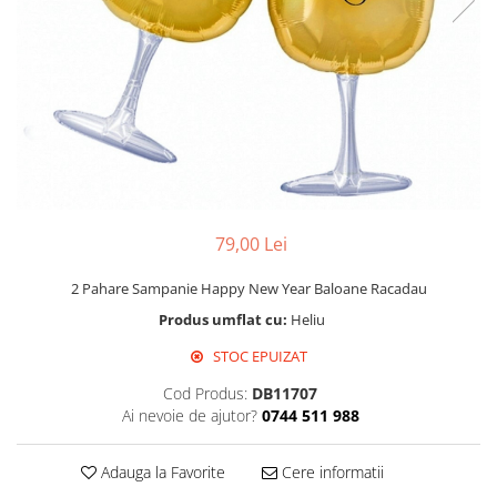
Propsuri
Suflatori
Farfurii,pahare & servetele
Ornamente sala
Masti
Confetti
Pinata
Accesorii Baloane
79,00 Lei
Accesorii Baloane
Baloane Ocazii Speciale
2 Pahare Sampanie Happy New Year Baloane Racadau
Baloane Majorat
Produs umflat cu:
Heliu
Diverse ocazii
STOC EPUIZAT
Baloane Aniversari
I love you
Cod Produs:
DB11707
Ai nevoie de ajutor?
0744 511 988
Prima aniversare
Adauga la Favorite
Cere informatii