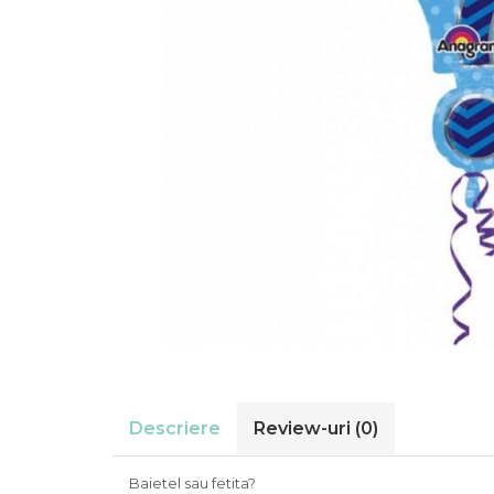
Suflatori
Farfurii,pahare & servetele
Ornamente sala
Masti
Confetti
Pinata
Accesorii Baloane
Accesorii Baloane
Baloane Ocazii Speciale
Baloane Majorat
Diverse ocazii
Baloane Aniversari
I love you
Prima aniversare
Descriere
Review-uri
(0)
Baietel sau fetita?