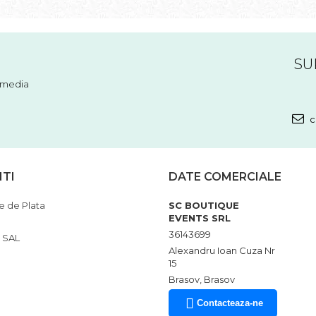
SU
l media
c
NTI
DATE COMERCIALE
 de Plata
SC BOUTIQUE
EVENTS SRL
36143699
 SAL
Alexandru Ioan Cuza Nr
15
Brasov, Brasov
Contacteaza-ne