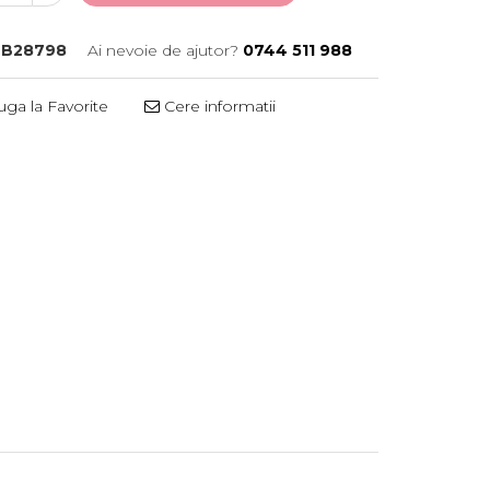
B28798
Ai nevoie de ajutor?
0744 511 988
ga la Favorite
Cere informatii