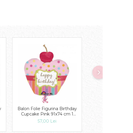
y
Balon Folie Figurina Birthday
Balon Folie 1st Birt
Cupcake Pink 91x74 cm 1
Blue Holographic
buc DB24474
buc DB415
57,00 Lei
40,00 Lei