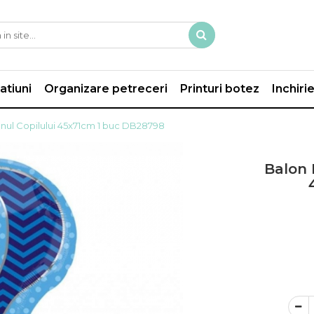
atiuni
Organizare petreceri
Printuri botez
Inchiri
enul Copilului 45x71cm 1 buc DB28798
Balon 