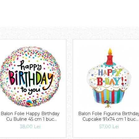
Balon Folie Happy Birthday
Balon Folie Figurina Birthda
Cu Buline 45 cm 1 buc
Cupcake 91x74 cm 1 buc
DB28126
DB24477
38,00 Lei
57,00 Lei