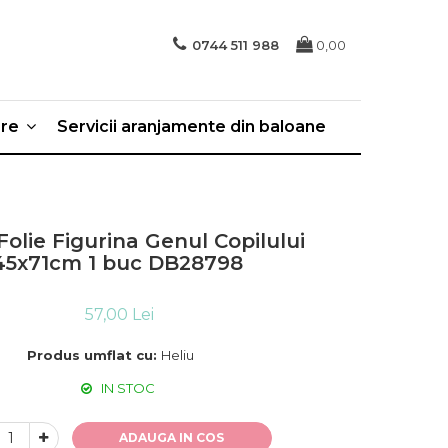
0744 511 988
0,00
ere
Servicii aranjamente din baloane
Folie Figurina Genul Copilului
45x71cm 1 buc DB28798
57,00 Lei
Produs umflat cu:
Heliu
IN STOC
ADAUGA IN COS