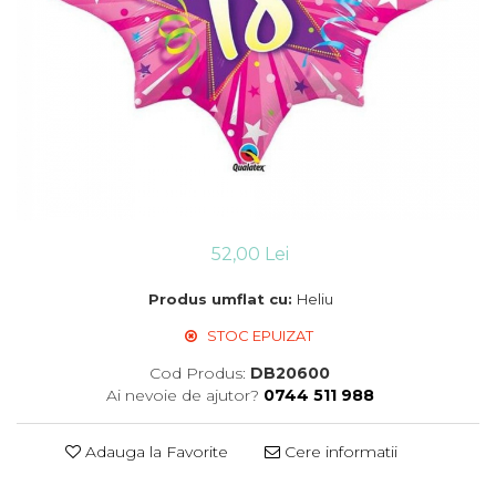
Suflatori
Farfurii,pahare & servetele
Ornamente sala
Masti
Confetti
Pinata
Accesorii Baloane
Accesorii Baloane
Baloane Ocazii Speciale
52,00 Lei
Baloane Majorat
Produs umflat cu:
Heliu
Diverse ocazii
Baloane Aniversari
STOC EPUIZAT
I love you
Cod Produs:
DB20600
Prima aniversare
Ai nevoie de ajutor?
0744 511 988
Adauga la Favorite
Cere informatii