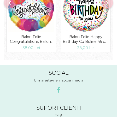
Balon Folie
Balon Folie Happy
Congratulations Ballons
Birthday Cu Buline 45 cm
45 cm 1 buc DB33360
1 buc DB28126
38,00 Lei
38,00 Lei
SOCIAL
Urmareste-ne in social media
SUPORT CLIENTI
11-18