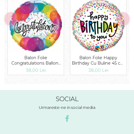
Balon Folie
Balon Folie Happy
Congratulations Ballons
Birthday Cu Buline 45 cm
45 cm 1 buc DB33360
1 buc DB28126
38,00 Lei
38,00 Lei
SOCIAL
Urmareste-ne in social media