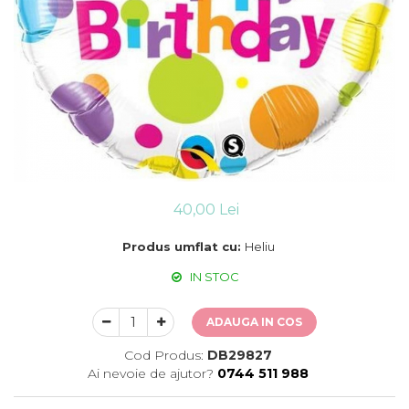
Suflatori
Farfurii,pahare & servetele
Ornamente sala
Masti
Confetti
Pinata
Accesorii Baloane
Accesorii Baloane
Baloane Ocazii Speciale
40,00 Lei
Baloane Majorat
Produs umflat cu:
Heliu
Diverse ocazii
Baloane Aniversari
IN STOC
I love you
Prima aniversare
ADAUGA IN COS
Cod Produs:
DB29827
Ai nevoie de ajutor?
0744 511 988