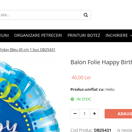
IUNI
ORGANIZARE PETRECERI
PRINTURI BOTEZ
INCHIRIERE
rthday Bleu 45 cm 1 buc DB25431
Balon Folie Happy Bir
40,00 Lei
Produs umflat cu:
Heliu
IN STOC
ADAUG
Cod Produs:
DB25431
Ai nevoi