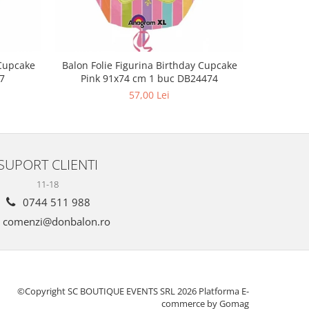
 Cupcake
Balon Folie Figurina Birthday Cupcake
Balon Fo
7
Pink 91x74 cm 1 buc DB24474
Hologra
57,00 Lei
SUPORT CLIENTI
11-18
0744 511 988
comenzi@donbalon.ro
©Copyright SC BOUTIQUE EVENTS SRL 2026
Platforma E-
commerce by Gomag