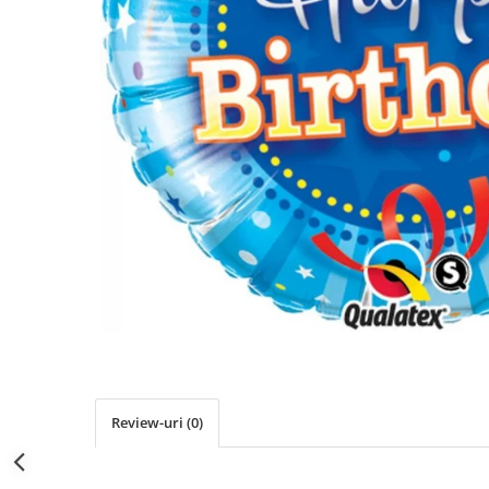
Propsuri
Suflatori
Farfurii,pahare & servetele
Ornamente sala
Masti
Confetti
Pinata
Accesorii Baloane
Accesorii Baloane
Baloane Ocazii Speciale
Baloane Majorat
Diverse ocazii
Baloane Aniversari
I love you
Prima aniversare
Review-uri
(0)