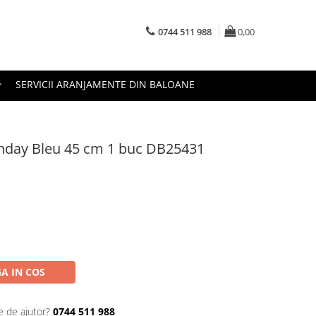
0744 511 988
0,00
SERVICII ARANJAMENTE DIN BALOANE
thday Bleu 45 cm 1 buc DB25431
A IN COS
e de ajutor?
0744 511 988