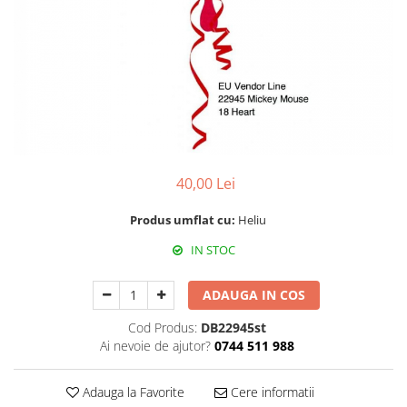
Propsuri
Suflatori
Farfurii,pahare & servetele
Ornamente sala
Masti
Confetti
Pinata
Accesorii Baloane
40,00 Lei
Accesorii Baloane
Produs umflat cu:
Heliu
Baloane Ocazii Speciale
IN STOC
Baloane Majorat
Diverse ocazii
ADAUGA IN COS
Baloane Aniversari
I love you
Cod Produs:
DB22945st
Prima aniversare
Ai nevoie de ajutor?
0744 511 988
Adauga la Favorite
Cere informatii