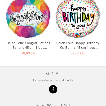
Balon Folie Congratulations
Balon Folie Happy Birthday
Ballons 45 cm 1 buc
Cu Buline 45 cm 1 buc
DB33360
DB28126
38,00 Lei
38,00 Lei
SOCIAL
Urmareste-ne in social media
SUPORT CLIENTI