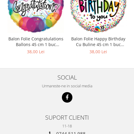
Balon Folie Congratulations
Balon Folie Happy Birthday
Ballons 45 cm 1 buc
Cu Buline 45 cm 1 buc
DB33360
DB28126
38,00 Lei
38,00 Lei
SOCIAL
Urmareste-ne in social media
SUPORT CLIENTI
11-18
0744 511 988