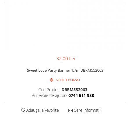
Propsuri
Suflatori
Farfurii,pahare & servetele
Ornamente sala
Masti
Confetti
Pinata
Accesorii Baloane
32,00 Lei
Accesorii Baloane
Sweet Love Party Banner 1.7m DBRM552063
Baloane Ocazii Speciale
STOC EPUIZAT
Baloane Majorat
Diverse ocazii
Cod Produs:
DBRM552063
Baloane Aniversari
Ai nevoie de ajutor?
0744 511 988
I love you
Adauga la Favorite
Cere informatii
Prima aniversare